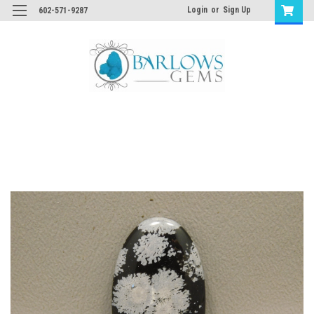
Login
or
Sign Up
602-571-9287